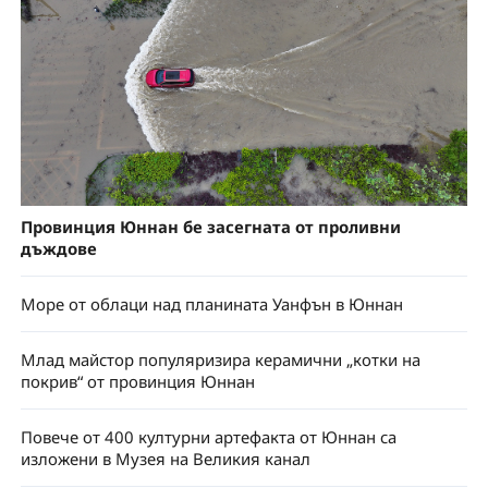
Провинция Юннан бе засегната от проливни
дъждове
Море от облаци над планината Уанфън в Юннан
Млад майстор популяризира керамични „котки на
покрив“ от провинция Юннан
Повече от 400 културни артефакта от Юннан са
изложени в Музея на Великия канал