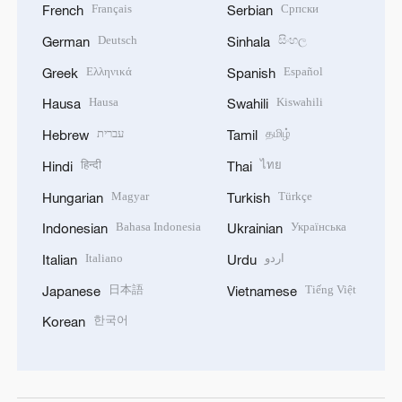
Français
Српски
French
Serbian
Deutsch
සිංහල
German
Sinhala
Ελληνικά
Español
Greek
Spanish
Hausa
Kiswahili
Hausa
Swahili
עברית
தமிழ்
Hebrew
Tamil
हिन्दी
ไทย
Hindi
Thai
Magyar
Türkçe
Hungarian
Turkish
Bahasa Indonesia
Українська
Indonesian
Ukrainian
Italiano
اردو
Italian
Urdu
日本語
Tiếng Việt
Japanese
Vietnamese
한국어
Korean