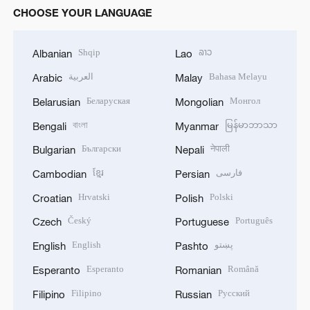
CHOOSE YOUR LANGUAGE
Shqip
ລາວ
Albanian
Lao
العربية
Bahasa Melayu
Arabic
Malay
Беларуская
Монгол
Belarusian
Mongolian
বাংলা
မြန်မာဘာသာ
Bengali
Myanmar
Български
नेपाली
Bulgarian
Nepali
ខ្មែរ
فارسی
Cambodian
Persian
Hrvatski
Polski
Croatian
Polish
Český
Português
Czech
Portuguese
English
پښتو
English
Pashto
Esperanto
Română
Esperanto
Romanian
Filipino
Русский
Filipino
Russian