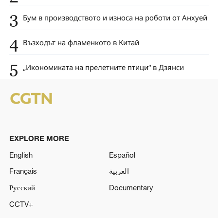
3
Бум в производството и износа на роботи от Анхуей
4
Възходът на фламенкото в Китай
5
„Икономиката на прелетните птици“ в Дзянси
EXPLORE MORE
English
Español
Français
العربية
Русский
Documentary
CCTV+