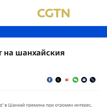
т на шанхайския
нд“ в Шанхай премина при огромен интерес,