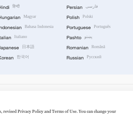
Hindi
हिन्दी
Persian
فارسی
Hungarian
Magyar
Polish
Polski
Indonesian
Bahasa Indonesia
Portuguese
Português
Italian
Italiano
Pashto
پښتو
Japanese
日本語
Romanian
Română
Korean
한국어
Russian
Русский
es, revised Privacy Policy and Terms of Use. You can change your
备 11010502050052号
Disinformation report hotline: 010-8506146