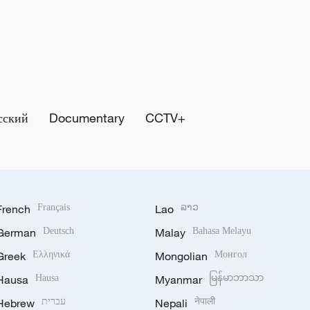
сский
Documentary
CCTV+
French
Français
Lao
ລາວ
German
Deutsch
Malay
Bahasa Melayu
Greek
Ελληνικά
Mongolian
Монгол
Hausa
Hausa
Myanmar
မြန်မာဘာသာ
Hebrew
עברית
Nepali
नेपाली