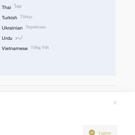
Thai
ไทย
Turkish
Türkçe
Ukrainian
Українська
Urdu
اردو
Vietnamese
Tiếng Việt
I agree
6