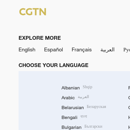
EXPLORE MORE
English
Español
Français
العربية
Ру
CHOOSE YOUR LANGUAGE
Albanian
Shqip
Arabic
العربية
Belarusian
Беларуская
Bengali
বাংলা
Bulgarian
Български