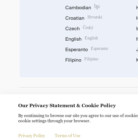
Cambodian
ខ្មែរ
Croatian
Hrvatski
Czech
Český
English
English
Esperanto
Esperanto
Filipino
Filipino
DOWNLOAD OUR APP
Our Privacy Statement & Cookie Policy
By continuing to browse our site you agree to our use of cooki
cookie settings through your browser.
Privacy Policy
Terms of Use
Copyright © 2024 CGTN.
京ICP备20000184号
京公网安