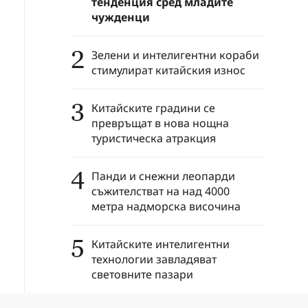
тенденция сред младите
чужденци
2
Зелени и интелигентни кораби
стимулират китайския износ
3
Китайските градини се
превръщат в нова нощна
туристическа атракция
4
Панди и снежни леопарди
съжителстват на над 4000
метра надморска височина
5
Китайските интелигентни
технологии завладяват
световните пазари