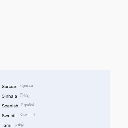
Serbian
Српски
Sinhala
සිංහල
Spanish
Español
Swahili
Kiswahili
Tamil
தமிழ்