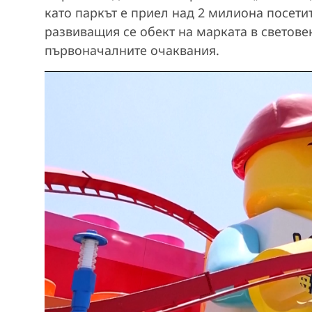
като паркът е приел над 2 милиона посетит
развиващия се обект на марката в светов
първоначалните очаквания.