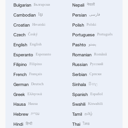
Български
नेपाली
Bulgarian
Nepali
ខ្មែរ
فارسی
Cambodian
Persian
Hrvatski
Polski
Croatian
Polish
Český
Português
Czech
Portuguese
English
پښتو
English
Pashto
Esperanto
Română
Esperanto
Romanian
Filipino
Русский
Filipino
Russian
Français
Српски
French
Serbian
Deutsch
සිංහල
German
Sinhala
Ελληνικά
Español
Greek
Spanish
Hausa
Kiswahili
Hausa
Swahili
עברית
தமிழ்
Hebrew
Tamil
हिन्दी
ไทย
Hindi
Thai