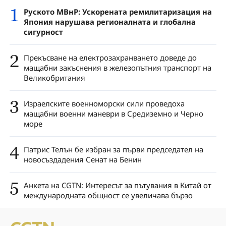
1
Руското МВнР: Ускорената ремилитаризация на
Япония нарушава регионалната и глобална
сигурност
2
Прекъсване на електрозахранването доведе до
мащабни закъснения в железопътния транспорт на
Великобритания
3
Израелските военноморски сили проведоха
мащабни военни маневри в Средиземно и Черно
море
4
Патрис Телън бе избран за първи председател на
новосъздадения Сенат на Бенин
5
Анкета на CGTN: Интересът за пътувания в Китай от
международната общност се увеличава бързо