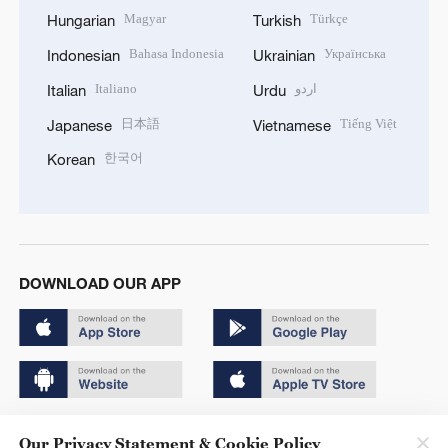
Magyar
Türkçe
Hungarian
Turkish
Bahasa Indonesia
Українська
Indonesian
Ukrainian
Italiano
اردو
Italian
Urdu
日本語
Tiếng Việt
Japanese
Vietnamese
한국어
Korean
DOWNLOAD OUR APP
Copyright © 2024 CGTN.
Our Privacy Statement & Cookie Policy