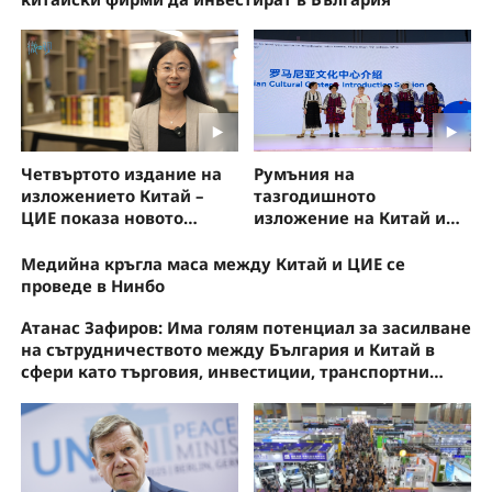
Четвъртото издание на
Румъния на
изложението Китай –
тазгодишното
ЦИЕ показа новото
изложение на Китай и
развитие на търговията
страните от Централна и
между Китай и България
Източна Европа
Медийна кръгла маса между Китай и ЦИЕ се
проведе в Нинбо
Атанас Зафиров: Има голям потенциал за засилване
на сътрудничеството между България и Китай в
сфери като търговия, инвестиции, транспортни
връзки, нови технологии