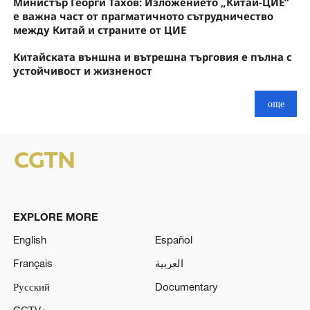
Нинбо
Министър Георги Тахов: Изложението „Китай-ЦИЕ”
е важна част от прагматичното сътрудничество
между Китай и страните от ЦИЕ
Китайската външна и вътрешна търговия е пълна с
устойчивост и жизненост
още
EXPLORE MORE
English
Español
Français
العربية
Русский
Documentary
CCTV+