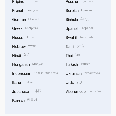
Filipino
Русский
Filipino
Russian
Français
Српски
French
Serbian
Deutsch
සිංහල
German
Sinhala
Ελληνικά
Español
Greek
Spanish
Hausa
Kiswahili
Hausa
Swahili
עברית
தமிழ்
Hebrew
Tamil
हिन्दी
ไทย
Hindi
Thai
Magyar
Türkçe
Hungarian
Turkish
Bahasa Indonesia
Українська
Indonesian
Ukrainian
Italiano
اردو
Italian
Urdu
日本語
Tiếng Việt
Japanese
Vietnamese
한국어
Korean