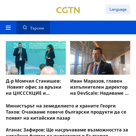
Language
Търсене
Д-р Момчил Станишев:
Иван Маразов, главен
Новият офис за връзки
изпълнителен директор
на ЦНСССКЦИЕ и
на DevScale: Надяваме се
Постоянният павилион
да засилим
на държавите от ЦИЕ са
технологичния обмен
Министърът на земеделието и храните Георги
най- съвременната
между Китай и България
Тахов: Очакваме повече български продукти да се
платформа за
появят на китайския пазар
сътрудничество между
Китай и ЦИЕ
Атанас Зафиров: Ще насръчаваме възможността за
китайски фирми да инвестират в България