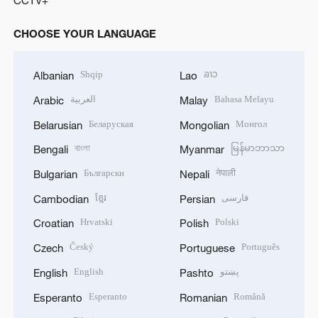
CHOOSE YOUR LANGUAGE
Shqip
ລາວ
Albanian
Lao
العربية
Bahasa Melayu
Arabic
Malay
Беларуская
Монгол
Belarusian
Mongolian
বাংলা
မြန်မာဘာသာ
Bengali
Myanmar
Български
नेपाली
Bulgarian
Nepali
ខ្មែរ
فارسی
Cambodian
Persian
Hrvatski
Polski
Croatian
Polish
Český
Português
Czech
Portuguese
English
پښتو
English
Pashto
Esperanto
Română
Esperanto
Romanian