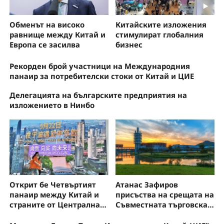
Обменът на високо
Китайските изложения
равнище между Китай и
стимулират глобалния
Европа се засилва
бизнес
Рекорден брой участници на Международния
панаир за потребителски стоки от Китай и ЦИЕ
Делегацията на българските предприятия на
изложението в Нинбо
Открит бе Четвъртият
Атанас Зафиров
панаир между Китай и
присъства на срещата на
страните от Централна и
Съвместната търговска
Източна Европа
камара Китай – ЦИЕ в