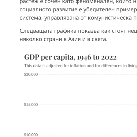
растеж е сочен като феноменален, който н
социалното развитие е убедителен пример
система, управлявана от комунистическа п
Следващата графика показва как стоят нещ
няколко страни в Азия и в света.