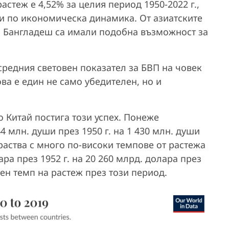
теж е 4,52% за целия период 1950-2022 г.,
ани по икономическа динамика. От азиатските
 и Бангладеш са имали подобна възможност за
средния световен показател за БВП на човек
ва е един не само убедителен, но и
о Китай постига този успех. Понеже
4 млн. души през 1950 г. на 1 430 млн. души
араства с много по-високи темпове от растежа
ара през 1952 г. на 20 260 млрд. долара през
ен темп на растеж през този период.