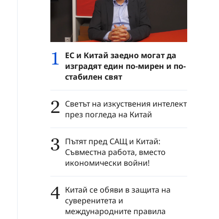
1
ЕС и Китай заедно могат да
изградят един по-мирен и по-
стабилен свят
2
Светът на изкуствения интелект
през погледа на Китай
3
Пътят пред САЩ и Китай:
Съвместна работа, вместо
икономически войни!
4
Китай се обяви в защита на
суверенитета и
международните правила