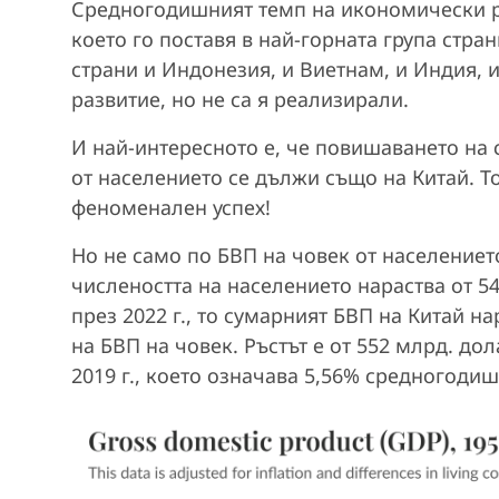
Средногодишният темп на икономически рас
което го поставя в най-горната група стр
страни и Индонезия, и Виетнам, и Индия,
развитие, но не са я реализирали.
И най-интересното е, че повишаването на 
от населението се дължи също на Китай. То
феноменален успех!
Но не само по БВП на човек от населениет
числеността на населението нараства от 54
през 2022 г., то сумарният БВП на Китай н
на БВП на човек. Ръстът е от 552 млрд. дол
2019 г., което означава 5,56% средногодиш