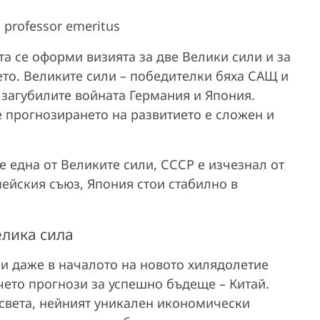
 professor emeritus
та се оформи визията за две Велики сили и за
ето. Великите сили – победителки бяха САЩ и
 загубилите войната Германия и Япония.
е прогнозирането на развитието е сложен и
 една от Великите сили, СССР е изчезнал от
пейския съюз, Япония стои стабилно в
елика сила
а и даже в началото на новото хилядолетие
чето прогнози за успешно бъдеще – Китай.
в света, нейният уникален икономически