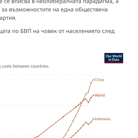
е се вписва в неолибералната парадигма, а
 за възможностите на една обществена
артия.
ата по БВП на човек от населението след