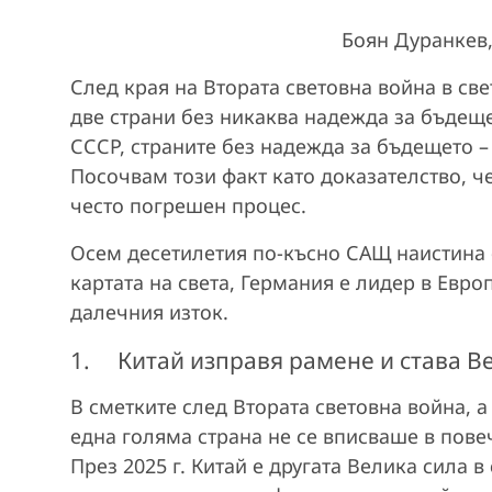
Боян Дуранкев,
a
След края на Втората световна война в све
y
две страни без никаква надежда за бъдещ
V
СССР, страните без надежда за бъдещето –
Посочвам този факт като доказателство, ч
i
често погрешен процес.
d
Осем десетилетия по-късно САЩ наистина е
картата на света, Германия е лидер в Евро
e
далечния изток.
o
1. Китай изправя рамене и става В
В сметките след Втората световна война, 
една голяма страна не се вписваше в пове
През 2025 г. Китай е другата Велика сила 