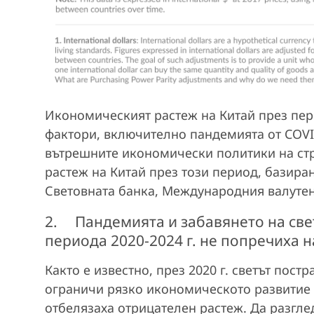
Икономическият растеж на Китай през пер
фактори, включително пандемията от COV
вътрешните икономически политики на стр
растеж на Китай през този период, базир
Световната банка, Международния валутен
2. Пандемията и забавянето на све
периода 2020-2024 г. не попречиха н
Както е известно, през 2020 г. светът пост
ограничи рязко икономическото развитие 
отбелязаха отрицателен растеж. Да разгле