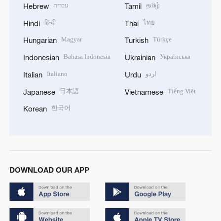
עברית
தமிழ்
Hebrew
Tamil
हिन्दी
ไทย
Hindi
Thai
Magyar
Türkçe
Hungarian
Turkish
Bahasa Indonesia
Українська
Indonesian
Ukrainian
Italiano
اردو
Italian
Urdu
日本語
Tiếng Việt
Japanese
Vietnamese
한국어
Korean
DOWNLOAD OUR APP