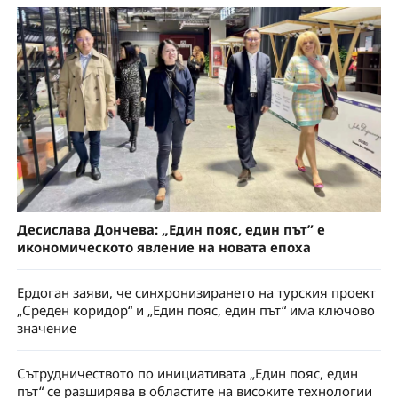
Десислава Дончева: „Един пояс, един път” е
икономическото явление на новата епоха
Ердоган заяви, че синхронизирането на турския проект
„Среден коридор“ и „Един пояс, един път“ има ключово
значение
Сътрудничеството по инициативата „Един пояс, един
път“ се разширява в областите на високите технологии