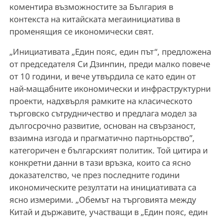
коментира възможностите за България в
контекста на китайската мегаинициатива в
променящия се икономически свят.
„Инициативата „Един пояс, един път“, предложена
от председателя Си Дзинпин, преди малко повече
от 10 години, и вече утвърдила се като един от
най-мащабните икономически и инфраструктурни
проекти, надхвърля рамките на класическото
търговско сътрудничество и предлага модел за
дългосрочно развитие, основан на свързаност,
взаимна изгода и прагматично партньорство”,
категоричен е българският политик. Той цитира и
конкретни данни в тази връзка, които са ясно
доказателство, че през последните години
икономическите резултати на инициативата са
ясно измерими. „Обемът на търговията между
Китай и държавите, участващи в „Един пояс, един