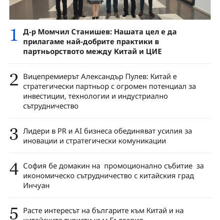
1
Д-р Момчил Станишев: Нашата цел е да
прилагаме най-добрите практики в
партньорството между Китай и ЦИЕ
2
Вицепремиерът Александър Пулев: Китай е
стратегически партньор с огромен потенциал за
инвестиции, технологии и индустриално
сътрудничество
3
Лидери в PR и AI бизнеса обединяват усилия за
иновации и стратегически комуникации
4
София бе домакин на промоционално събитие за
икономическо сътрудничество с китайския град
Инчуан
5
Расте интересът на българите към Китай и на
китайските туристи към България