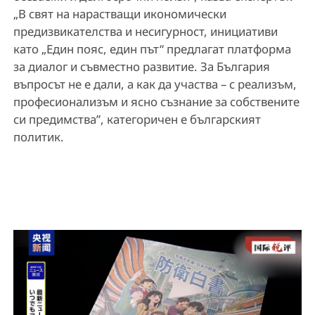
„В свят на нарастващи икономически
предизвикателства и несигурност, инициативи
като „Един пояс, един път“ предлагат платформа
за диалог и съвместно развитие. За България
въпросът не е дали, а как да участва – с реализъм,
професионализъм и ясно съзнание за собствените
си предимства”, категоричен е българският
политик.