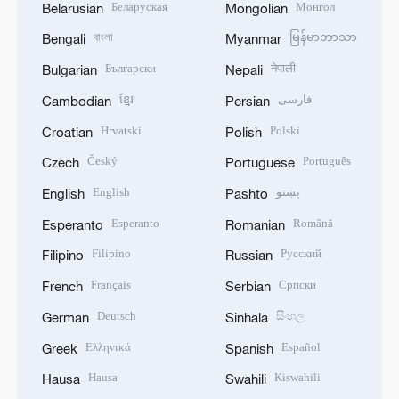
Беларуская
Монгол
Belarusian
Mongolian
বাংলা
မြန်မာဘာသာ
Bengali
Myanmar
Български
नेपाली
Bulgarian
Nepali
ខ្មែរ
فارسی
Cambodian
Persian
Hrvatski
Polski
Croatian
Polish
Český
Português
Czech
Portuguese
English
پښتو
English
Pashto
Esperanto
Română
Esperanto
Romanian
Filipino
Русский
Filipino
Russian
Français
Српски
French
Serbian
Deutsch
සිංහල
German
Sinhala
Ελληνικά
Español
Greek
Spanish
Hausa
Kiswahili
Hausa
Swahili