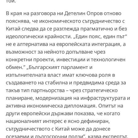
той.
В края на разговора ни Детелин Опров отново
пояснява, че икономическото сътрудничество с
Китай следва да се разглежда прагматично и без
идеологически крайности. „Един пояс, един път“
не е алтернатива на европейската интеграция, а
възможност за нейното допълване чрез
конкретни проекти, инвестиции и технологичен
обмен.” „Българският парламент и
изпълнителната власт имат ключова роля в
създаването на стабилна и предвидима среда за
такъв тип партньорства – чрез стратегическо
планиране, модернизация на инфраструктурата и
активна икономическа дипломация. Опитът на
други европейски държави показва, че когато
националният интерес е ясно дефиниран,
сътрудничеството с Китай може да донесе
осезаеми и дългосрочни ползи”, казва експертът.