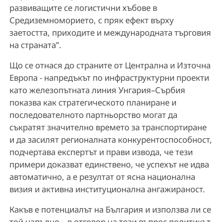
развиващите се логистични хъбове в
Средиземноморието, с пряк ефект върху
заетостта, приходите и международната търговия
на страната”.
Що се отнася до страните от Централна и Източна
Европа - напредъкът по инфраструктурни проекти
като железопътната линия Унгария–Сърбия
показва как стратегическото планиране и
последователното партньорство могат да
съкратят значително времето за транспортиране
и да засилят регионалната конкурентоспособност,
подчертава експертът и прави извода, че тези
примери доказват единствено, че успехът не идва
автоматично, а е резултат от ясна национална
визия и активна институционална ангажираност.
Какъв е потенциалът на България и използва ли се
той напълно – в отговор на този въпрос политикът