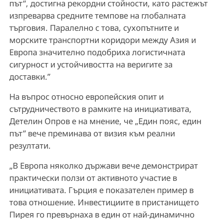
път“, достигна рекордни стойности, като растежът
изпреварва средните темпове на глобалната
търговия. Паралелно с това, сухопътните и
морските транспортни коридори между Азия и
Европа значително подобриха логистичната
сигурност и устойчивостта на веригите за
доставки.”
На въпрос относно европейския опит и
сътрудничеството в рамките на инициативата,
Детелин Опров е на мнение, че „Един пояс, един
път” вече преминава от визия към реални
резултати.
„В Европа няколко държави вече демонстрират
практически ползи от активното участие в
инициативата. Гърция е показателен пример в
това отношение. Инвестициите в пристанището
Пирея го превърнаха в един от най-динамично