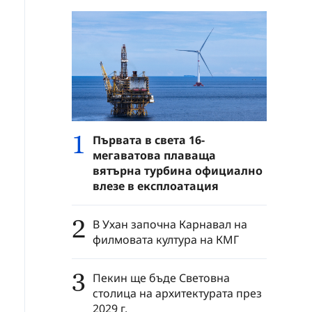
1
Първата в света 16-
мегаватова плаваща
вятърна турбина официално
влезе в експлоатация
2
В Ухан започна Карнавал на
филмовата култура на КМГ
3
Пекин ще бъде Световна
столица на архитектурата през
2029 г.