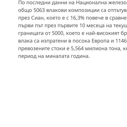
По последни данни на Национална железопъ
общо 5063 влакови композиции са отпътув
през Сиан, което е с 16,3% повече в сравн
първи път през първите 10 месеца на теку
границата от 5000, което е най-високият б
влака са изпратени в посока Европа и 114
превозените стоки е 5,564 милиона тона, к
период на миналата година.