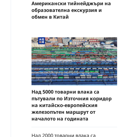
Американски тийнейджъри на
образователна екскурзия и
обмен в Китай
Над 5000 товарни влака са
пътували по Източния коридор
на китайско-европейския
железопътен маршрут от
началото на годината
Над 2000 товарни влака са