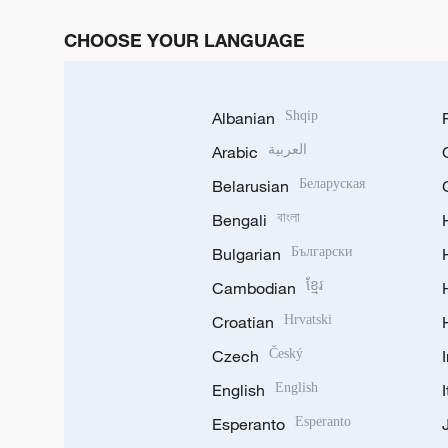
CHOOSE YOUR LANGUAGE
Albanian
Shqip
Arabic
العربية
Belarusian
Беларуская
Bengali
বাংলা
Bulgarian
Български
Cambodian
ខ្មែរ
Croatian
Hrvatski
Czech
Český
English
English
Esperanto
Esperanto