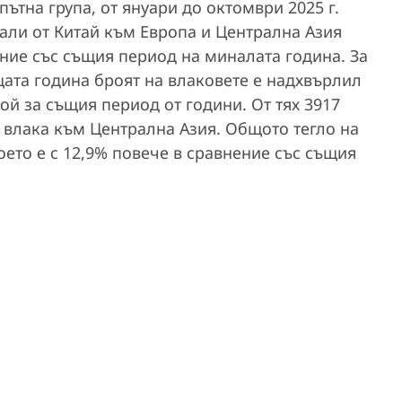
тна група, от януари до октомври 2025 г.
али от Китай към Европа и Централна Азия
ение със същия период на миналата година. За
щата година броят на влаковете е надхвърлил
рой за същия период от години. От тях 3917
6 влака към Централна Азия. Общото тегло на
оето е с 12,9% повече в сравнение със същия