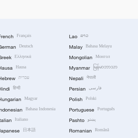
French
Français
Lao
ລາວ
German
Deutsch
Malay
Bahasa Melayu
Greek
Ελληνικά
Mongolian
Монгол
Hausa
Hausa
Myanmar
မြန်မာဘာသာ
Hebrew
עברית
Nepali
नेपाली
Hindi
हिन्दी
Persian
فارسی
Hungarian
Magyar
Polish
Polski
Indonesian
Bahasa Indonesia
Portuguese
Português
Italian
Italiano
Pashto
پښتو
Japanese
日本語
Romanian
Română