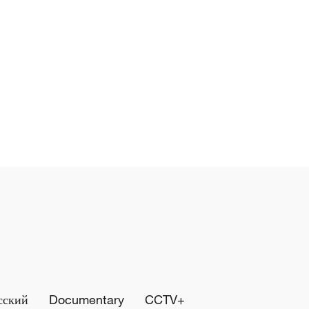
сский
Documentary
CCTV+