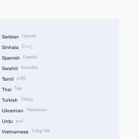
Serbian
Српски
Sinhala
සිංහල
Spanish
Español
Swahili
Kiswahili
Tamil
தமிழ்
Thai
ไทย
Turkish
Türkçe
Ukrainian
Українська
Urdu
اردو
Vietnamese
Tiếng Việt