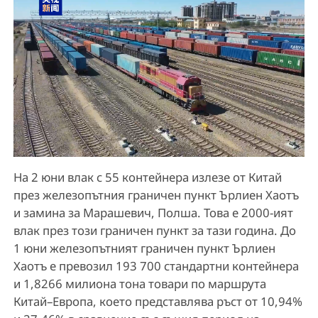
На 2 юни влак с 55 контейнера излезе от Китай
през железопътния граничен пункт Ърлиен Хаотъ
и замина за Марашевич, Полша. Това е 2000-ият
влак през този граничен пункт за тази година. До
1 юни железопътният граничен пункт Ърлиен
Хаотъ е превозил 193 700 стандартни контейнера
и 1,8266 милиона тона товари по маршрута
Китай–Европа, което представлява ръст от 10,94%