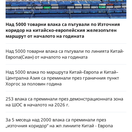
Над 5000 товарни влака са пътували по Източния
коридор на китайско-европейския железопътен
маршрут от началото на годината
Над 5000 товарни влака са пътували по линията Китай-
Европа(Сиан) от началото на годината
Над 5000 влака по маршрута Китай–Европа и Китай–
Централна Азия са преминали през граничния пункт
Хоргос за половин година
253 влака са преминали през демонстрационната зона
на ШОС в началото на 2026 г.
За 5 месеца над 2000 влака са преминали през
„източния коридор“ на жп линиите Китай - Европа