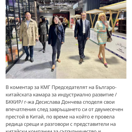
В коментар за КМГ Председателят на Българо-
китайската камара за индустриално развитие /
БККИР/ г-жа Десислава Дончева споделя свои
впечатления след завръщането си от двумесечен
престой в Китай, по време на който е провела
редица срещи и разговори с представители на
китайски компании за сътрудничество и