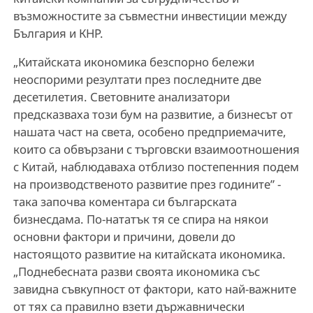
възможностите за съвместни инвестиции между
България и КНР.
„Китайската икономика безспорно бележи
неоспорими резултати през последните две
десетилетия. Световните анализатори
предсказваха този бум на развитие, а бизнесът от
нашата част на света, особено предприемачите,
които са обвързани с търговски взаимоотношения
с Китай, наблюдаваха отблизо постепенния подем
на производственото развитие през годините” -
така започва коментара си българската
бизнесдама. По-нататък тя се спира на някои
основни фактори и причини, довели до
настоящото развитие на китайската икономика.
„Поднебесната разви своята икономика със
завидна съвкупност от фактори, като най-важните
от тях са правилно взети държавнически