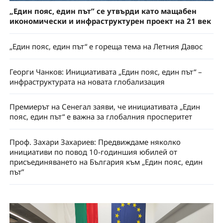
„Един пояс, един път” се утвърди като мащабен
икономически и инфраструктурен проект на 21 век
„Един пояс, един път“ е гореща тема на Летния Давос
Георги Чанков: Инициативата „Един пояс, един път“ –
инфраструктурата на новата глобализация
Премиерът на Сенегал заяви, че инициативата „Един
пояс, един път“ е важна за глобалния просперитет
Проф. Захари Захариев: Предвиждаме няколко
инициативи по повод 10-годиншия юбилей от
присъединяването на България към „Един пояс, един
път”