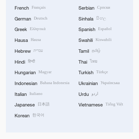
Français
Српски
French
Serbian
Deutsch
සිංහල
German
Sinhala
Ελληνικά
Español
Greek
Spanish
Hausa
Kiswahili
Hausa
Swahili
עברית
தமிழ்
Hebrew
Tamil
हिन्दी
ไทย
Hindi
Thai
Magyar
Türkçe
Hungarian
Turkish
Bahasa Indonesia
Українська
Indonesian
Ukrainian
Italiano
اردو
Italian
Urdu
日本語
Tiếng Việt
Japanese
Vietnamese
한국어
Korean