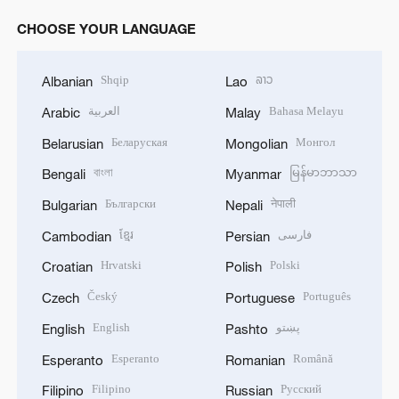
CHOOSE YOUR LANGUAGE
Shqip
ລາວ
Albanian
Lao
العربية
Bahasa Melayu
Arabic
Malay
Беларуская
Монгол
Belarusian
Mongolian
বাংলা
မြန်မာဘာသာ
Bengali
Myanmar
Български
नेपाली
Bulgarian
Nepali
ខ្មែរ
فارسی
Cambodian
Persian
Hrvatski
Polski
Croatian
Polish
Český
Português
Czech
Portuguese
English
پښتو
English
Pashto
Esperanto
Română
Esperanto
Romanian
Filipino
Русский
Filipino
Russian