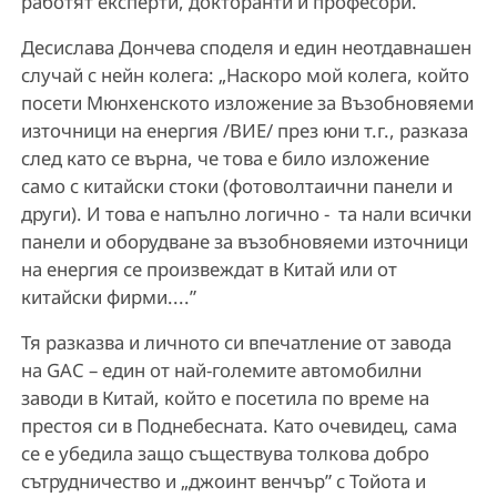
работят експерти, докторанти и професори.
Десислава Дончева споделя и един неотдавнашен
случай с нейн колега: „Наскоро мой колега, който
посети Мюнхенското изложение за Възобновяеми
източници на енергия /ВИЕ/ през юни т.г., разказа
след като се върна, че това е било изложение
само с китайски стоки (фотоволтаични панели и
други). И това е напълно логично - та нали всички
панели и оборудване за възобновяеми източници
на енергия се произвеждат в Китай или от
китайски фирми....”
Тя разказва и личното си впечатление от завода
на GAC – един от най-големите автомобилни
заводи в Китай, който е посетила по време на
престоя си в Поднебесната. Като очевидец, сама
се е убедила защо съществува толкова добро
сътрудничество и „джоинт венчър” с Тойота и