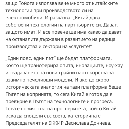
защо Тойота използва вече много от китайските
технологии при производството си на
електромобили. И разказва: „Китай дава
собствени технологии на партньорите си. Дават,
защото имат! И все повече ще има какво да дават
на останалите държави в развитието на редица
производства и сектори на услугите!”
„Един пояс, един път” ще бъдат платформата,
която ще трансферира опита, иновациите, ноу-хау
и създаването на нови трайни партньорства за
взаимно печеливши модели. И ако до скоро
историческата аналогия на тази платформа беше
Пътят на коприната, то сега Китай е готов да я
превърне в Пътят на технологиите и прогреса.
Това е новият път на просперитета, който Китай
иска да сподели със света, категорична е
Председателят на БККИР Десислава Дончева.