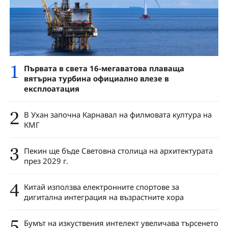
1
Първата в света 16-мегаватова плаваща
вятърна турбина официално влезе в
експлоатация
2
В Ухан започна Карнавал на филмовата култура на
КМГ
3
Пекин ще бъде Световна столица на архитектурата
през 2029 г.
4
Китай използва електронните спортове за
дигитална интеграция на възрастните хора
5
Бумът на изкуствения интелект увеличава търсенето