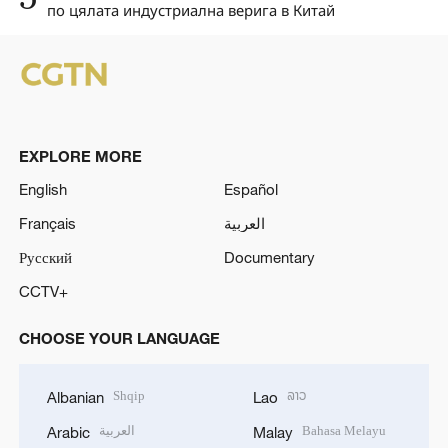
по цялата индустриална верига в Китай
EXPLORE MORE
English
Español
Français
العربية
Русский
Documentary
CCTV+
CHOOSE YOUR LANGUAGE
Shqip
ລາວ
Albanian
Lao
العربية
Bahasa Melayu
Arabic
Malay