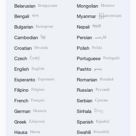
Беларуская
Монгол
Belarusian
Mongolian
বাংলা
မြန်မာဘာသာ
Bengali
Myanmar
Български
नेपाली
Bulgarian
Nepali
ខ្មែរ
فارسی
Cambodian
Persian
Hrvatski
Polski
Croatian
Polish
Český
Português
Czech
Portuguese
English
پښتو
English
Pashto
Esperanto
Română
Esperanto
Romanian
Filipino
Русский
Filipino
Russian
Français
Српски
French
Serbian
Deutsch
සිංහල
German
Sinhala
Ελληνικά
Español
Greek
Spanish
Hausa
Kiswahili
Hausa
Swahili