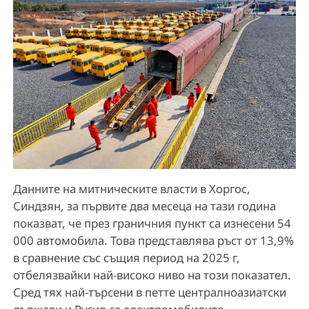
Данните на митническите власти в Хоргос,
Синдзян, за първите два месеца на тази година
показват, че през граничния пункт са изнесени 54
000 автомобила. Това представлява ръст от 13,9%
в сравнение със същия период на 2025 г,
отбелязвайки най-високо ниво на този показател.
Сред тях най-търсени в петте централноазиатски