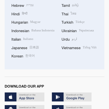
עברית
தமிழ்
Hebrew
Tamil
हिन्दी
ไทย
Hindi
Thai
Magyar
Türkçe
Hungarian
Turkish
Bahasa Indonesia
Українська
Indonesian
Ukrainian
Italiano
اردو
Italian
Urdu
日本語
Tiếng Việt
Japanese
Vietnamese
한국어
Korean
DOWNLOAD OUR APP