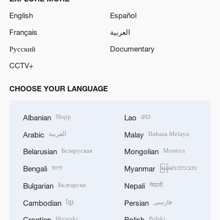
English
Español
Français
العربية
Русский
Documentary
CCTV+
CHOOSE YOUR LANGUAGE
Shqip
ລາວ
Albanian
Lao
العربية
Bahasa Melayu
Arabic
Malay
Беларуская
Монгол
Belarusian
Mongolian
বাংলা
မြန်မာဘာသာ
Bengali
Myanmar
Български
नेपाली
Bulgarian
Nepali
ខ្មែរ
فارسی
Cambodian
Persian
Hrvatski
Polski
Croatian
Polish