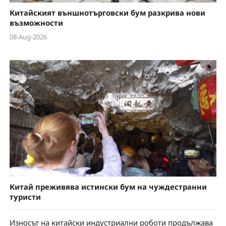
Китайският външнотърговски бум разкрива нови
възможности
08-Aug-2026
Китай преживява истински бум на чуждестранни
туристи
Износът на китайски индустриални роботи продължава