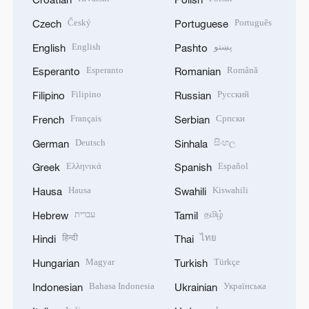
Český
Português
Czech
Portuguese
English
پښتو
English
Pashto
Esperanto
Română
Esperanto
Romanian
Filipino
Русский
Filipino
Russian
Français
Српски
French
Serbian
Deutsch
සිංහල
German
Sinhala
Ελληνικά
Español
Greek
Spanish
Hausa
Kiswahili
Hausa
Swahili
עברית
தமிழ்
Hebrew
Tamil
हिन्दी
ไทย
Hindi
Thai
Magyar
Türkçe
Hungarian
Turkish
Bahasa Indonesia
Українська
Indonesian
Ukrainian