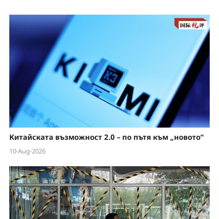
a
y
V
i
d
e
Китайската възможност 2.0 – по пътя към „новото“
o
10-Aug-2026