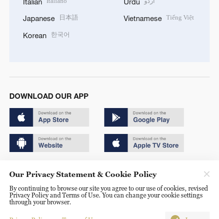
Italiano
اردو
Italian
Urdu
日本語
Tiếng Việt
Japanese
Vietnamese
한국어
Korean
DOWNLOAD OUR APP
Copyright © 2024 CGTN.
Our Privacy Statement & Cookie Policy
京ICP备20000184号
By continuing to browse our site you agree to our use of cookies, revised
Privacy Policy and Terms of Use. You can change your cookie settings
京公网安备 11010502050052号
through your browser.
Disinformation report hotline: 010-85061466