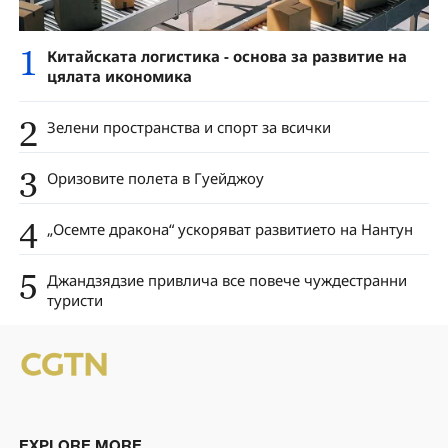
1
Китайската логистика - основа за развитие на
цялата икономика
2
Зелени пространства и спорт за всички
3
Оризовите полета в Гуейджоу
4
„Осемте дракона“ ускоряват развитието на Нантун
5
Джандзядзие привлича все повече чуждестранни
туристи
EXPLORE MORE