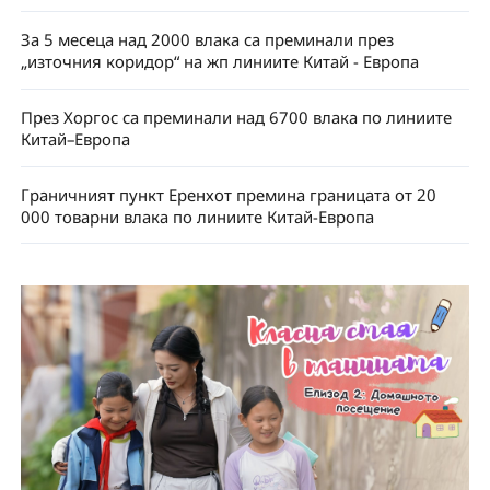
За 5 месеца над 2000 влака са преминали през
„източния коридор“ на жп линиите Китай - Европа
През Хоргос са преминали над 6700 влака по линиите
Китай–Европа
Граничният пункт Еренхот премина границата от 20
000 товарни влака по линиите Китай-Европа