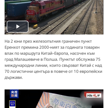
P
На 2 юни през железопътния граничен пункт
l
Еренхот премина 2000-ният за годината товарен
a
влак по маршрута Китай–Европа, насочен към
град Малашевиче в Полша. Пунктът обслужва 75
y
международни линии, които свързват Китай с над
70 логистични центъра в повече от 10 европейски
V
държави.
i
d