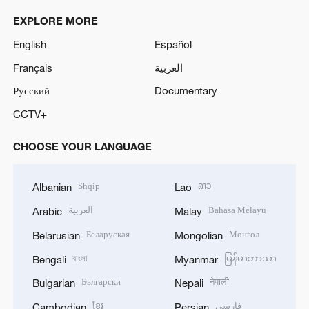
EXPLORE MORE
English
Español
Français
العربية
Русский
Documentary
CCTV+
CHOOSE YOUR LANGUAGE
Shqip
ລາວ
Albanian
Lao
العربية
Bahasa Melayu
Arabic
Malay
Беларуская
Монгол
Belarusian
Mongolian
বাংলা
မြန်မာဘာသာ
Bengali
Myanmar
Български
नेपाली
Bulgarian
Nepali
ខ្មែរ
فارسی
Cambodian
Persian