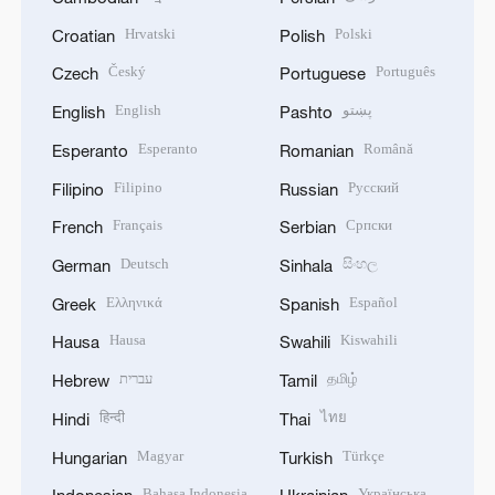
Hrvatski
Polski
Croatian
Polish
Český
Português
Czech
Portuguese
English
پښتو
English
Pashto
Esperanto
Română
Esperanto
Romanian
Filipino
Русский
Filipino
Russian
Français
Српски
French
Serbian
Deutsch
සිංහල
German
Sinhala
Ελληνικά
Español
Greek
Spanish
Hausa
Kiswahili
Hausa
Swahili
עברית
தமிழ்
Hebrew
Tamil
हिन्दी
ไทย
Hindi
Thai
Magyar
Türkçe
Hungarian
Turkish
Bahasa Indonesia
Українська