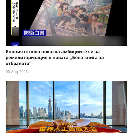
e
o
Япония отново показва амбициите си за
ремилитаризация в новата „Бяла книга за
отбраната“
06-Aug-2026