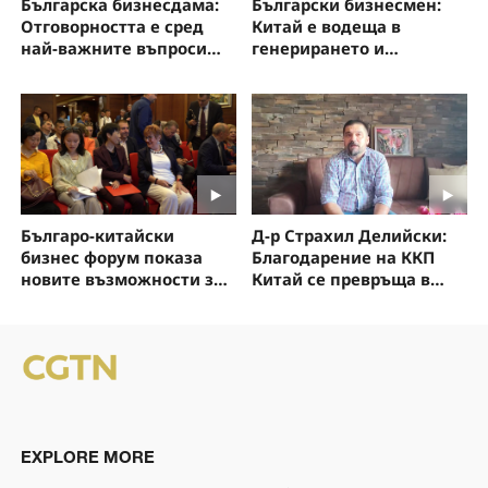
Българска бизнесдама:
Български бизнесмен:
Отговорността е сред
Китай е водеща в
най-важните въпроси
генерирането и
при използването на ИИ
проучването на новите
технологии
Д-р Страхил Делийски:
Българо-китайски
Благодарение на ККП
бизнес форум показа
Китай се превръща в
новите възможности за
държава
разширяване на
партньорството между
двете страни
EXPLORE MORE