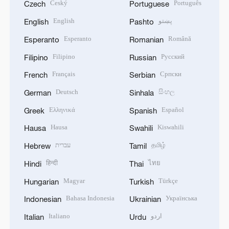
Český
Português
Czech
Portuguese
English
پښتو
English
Pashto
Esperanto
Română
Esperanto
Romanian
Filipino
Русский
Filipino
Russian
Français
Српски
French
Serbian
Deutsch
සිංහල
German
Sinhala
Ελληνικά
Español
Greek
Spanish
Hausa
Kiswahili
Hausa
Swahili
עברית
தமிழ்
Hebrew
Tamil
हिन्दी
ไทย
Hindi
Thai
Magyar
Türkçe
Hungarian
Turkish
Bahasa Indonesia
Українська
Indonesian
Ukrainian
Italiano
اردو
Italian
Urdu