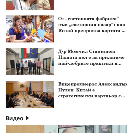
От „световната фабрика“
към „световния пазар“: как
Китай прекроява картата на
глобалното потребление
Д-р Момчил Станишев:
Нашата цел е да прилагаме
най-добрите практики в
партньорството между
Китай и ЦИЕ
Вицепремиерът Александър
Пулев: Китай е
стратегически партньор с
огромен потенциал за
инвестиции, технологии и
индустриално
Видео
сътрудничество