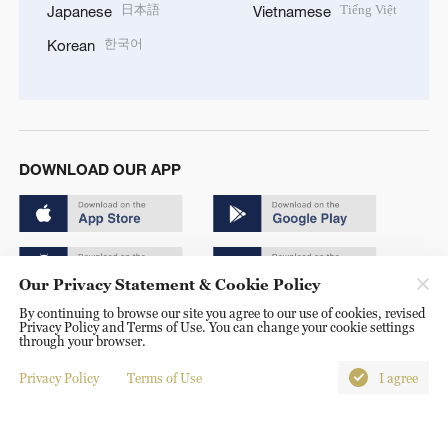
日本語
Tiếng Việt
Japanese
Vietnamese
한국어
Korean
DOWNLOAD OUR APP
Our Privacy Statement & Cookie Policy
By continuing to browse our site you agree to our use of cookies, revised
Copyright © 2024 CGTN.
Privacy Policy and Terms of Use. You can change your cookie settings
through your browser.
京ICP备20000184号
Privacy Policy
Terms of Use
I agree
京公网安备 11010502050052号
Disinformation report hotline: 010-85061466