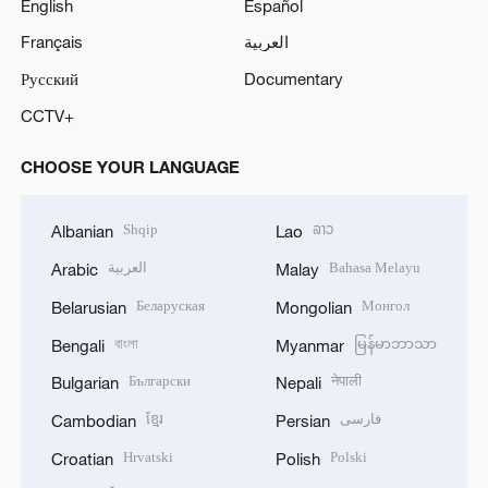
English
Español
Français
العربية
Русский
Documentary
CCTV+
CHOOSE YOUR LANGUAGE
Shqip
ລາວ
Albanian
Lao
العربية
Bahasa Melayu
Arabic
Malay
Беларуская
Монгол
Belarusian
Mongolian
বাংলা
မြန်မာဘာသာ
Bengali
Myanmar
Български
नेपाली
Bulgarian
Nepali
ខ្មែរ
فارسی
Cambodian
Persian
Hrvatski
Polski
Croatian
Polish