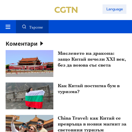
Language
Търсене
Коментари
Мисленето на дракона:
защо Китай печели XXI век,
без да воюва със света
Как Китай постигна бум в
туризма?
China Travel: как Китай се
превръща в новия магнит за
световния туризъм