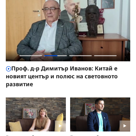
Проф. д-р Димитър Иванов: Китай е
новият център и полюс на световното
п
развитие
д
е