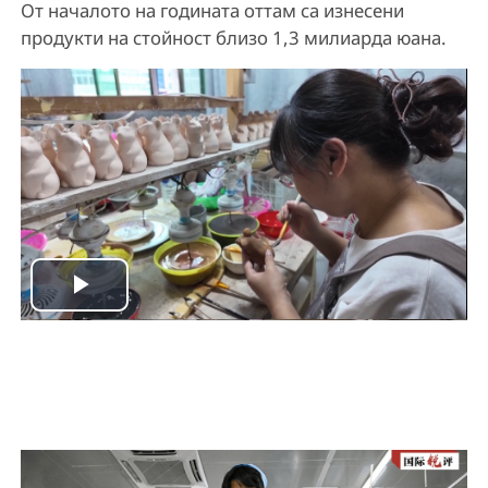
От началото на годината оттам са изнесени
продукти на стойност близо 1,3 милиарда юана.
P
l
a
y