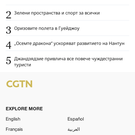
2
Зелени пространства и спорт за всички
3
Оризовите полета в Гуейджоу
4
„Осемте дракона“ ускоряват развитието на Нантун
5
Джандзядзие привлича все повече чуждестранни
туристи
EXPLORE MORE
English
Español
Français
العربية