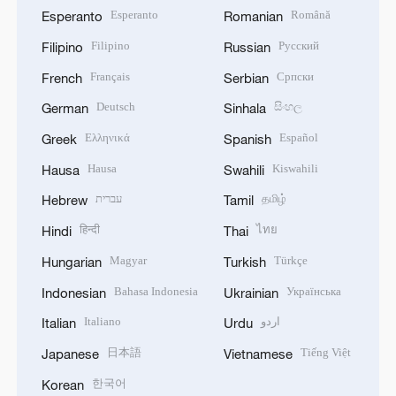
Esperanto
Română
Esperanto
Romanian
Filipino
Русский
Filipino
Russian
Français
Српски
French
Serbian
Deutsch
සිංහල
German
Sinhala
Ελληνικά
Español
Greek
Spanish
Hausa
Kiswahili
Hausa
Swahili
עברית
தமிழ்
Hebrew
Tamil
हिन्दी
ไทย
Hindi
Thai
Magyar
Türkçe
Hungarian
Turkish
Bahasa Indonesia
Українська
Indonesian
Ukrainian
Italiano
اردو
Italian
Urdu
日本語
Tiếng Việt
Japanese
Vietnamese
한국어
Korean