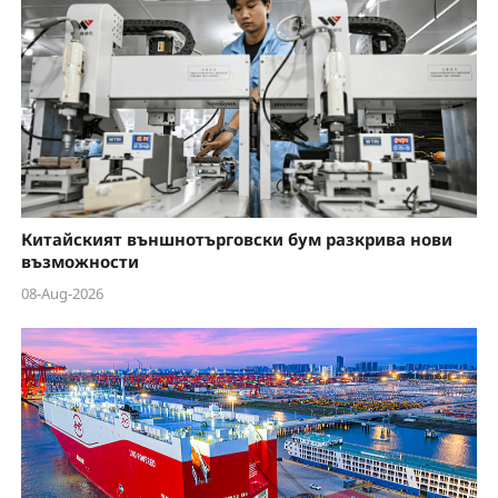
V
i
d
e
o
Китайският външнотърговски бум разкрива нови
възможности
08-Aug-2026