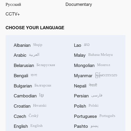
Русский
Documentary
CCTV+
CHOOSE YOUR LANGUAGE
Shqip
ລາວ
Albanian
Lao
العربية
Bahasa Melayu
Arabic
Malay
Беларуская
Монгол
Belarusian
Mongolian
বাংলা
မြန်မာဘာသာ
Bengali
Myanmar
Български
नेपाली
Bulgarian
Nepali
ខ្មែរ
فارسی
Cambodian
Persian
Hrvatski
Polski
Croatian
Polish
Český
Português
Czech
Portuguese
English
پښتو
English
Pashto