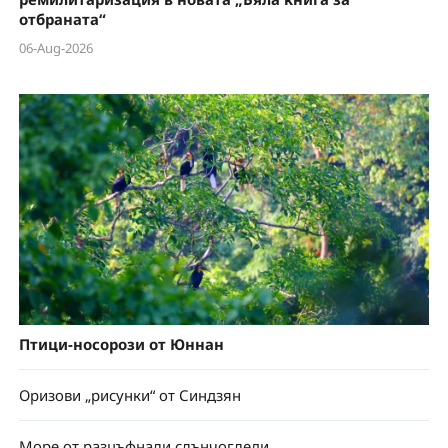
отбраната“
06-Aug-2026
Птици-носорози от Юннан
Оризови „рисунки“ от Синдзян
Море от разцъфнали слънчогледи